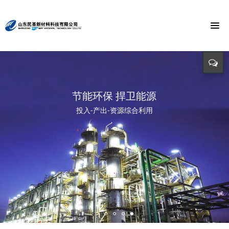
节能环保 捍卫能源
投入-产出-资源综合利用
打造氯乙酸世界第一品牌
与时俱进 与市俱进 与世俱进
精益求精 铸造品质
招标公告
迈向世界价值链高端 打造世界精细化工绿色基地 创造氯乙酸国际
依靠科技创新 发展循环经济
立足新起点 开创新局面
招标详情及投标方式请点击查询（测试）
市场第一品牌