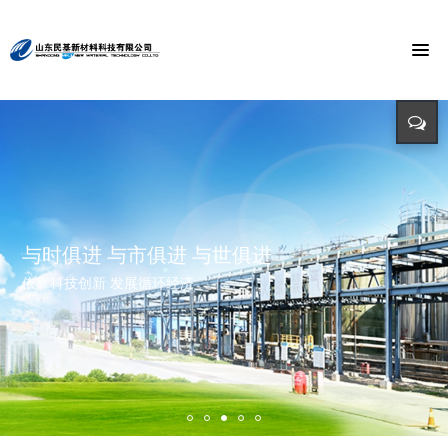
节能环保 捍卫能源
投入-产出-资源综合利用
打造氯乙酸世界第一品牌
与时俱进 与市俱进 与世俱进
精益求精 铸造品质
招标公告
迈向世界价值链高端 打造世界精细化工绿色基地 创造氯乙酸国际
依靠科技创新 发展循环经济
立足新起点 开创新局面
招标详情及投标方式请点击查询（测试）
市场第一品牌