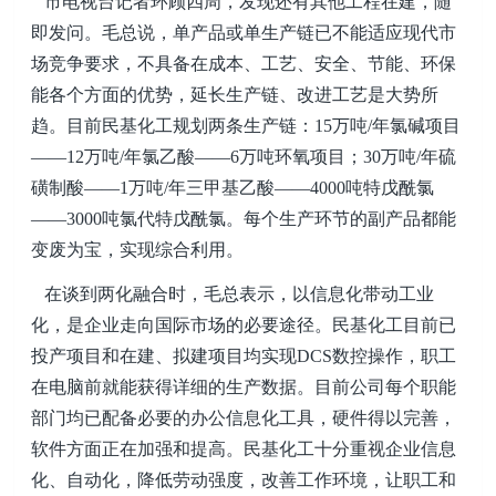
市电视台记者环顾四周，发现还有其他工程在建，随
即发问。毛总说，单产品或单生产链已不能适应现代市
场竞争要求，不具备在成本、工艺、安全、节能、环保
能各个方面的优势，延长生产链、改进工艺是大势所
趋。目前民基化工规划两条生产链：15万吨/年氯碱项目
——12万吨/年氯乙酸——6万吨环氧项目；30万吨/年硫
磺制酸——1万吨/年三甲基乙酸——4000吨特戊酰氯
——3000吨氯代特戊酰氯。每个生产环节的副产品都能
变废为宝，实现综合利用。
在谈到两化融合时，毛总表示，以信息化带动工业
化，是企业走向国际市场的必要途径。民基化工目前已
投产项目和在建、拟建项目均实现DCS数控操作，职工
在电脑前就能获得详细的生产数据。目前公司每个职能
部门均已配备必要的办公信息化工具，硬件得以完善，
软件方面正在加强和提高。民基化工十分重视企业信息
化、自动化，降低劳动强度，改善工作环境，让职工和