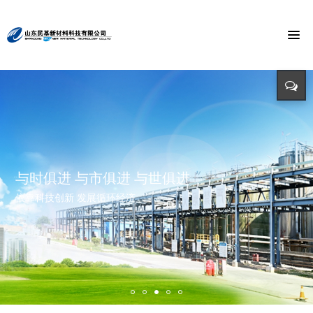
节能环保 捍卫能源
投入-产出-资源综合利用
打造氯乙酸世界第一品牌
与时俱进 与市俱进 与世俱进
精益求精 铸造品质
招标公告
迈向世界价值链高端 打造世界精细化工绿色基地 创造氯乙酸国际
依靠科技创新 发展循环经济
立足新起点 开创新局面
招标详情及投标方式请点击查询（测试）
市场第一品牌