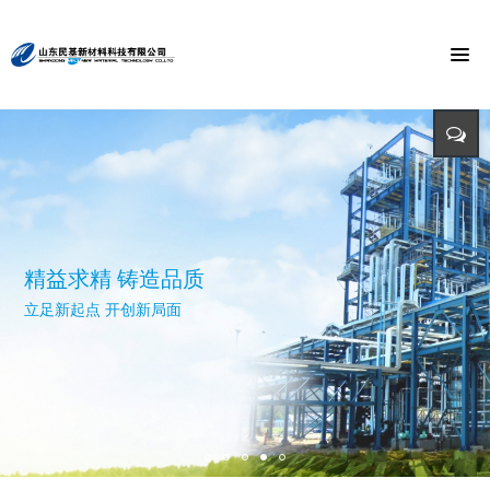
节能环保 捍卫能源
投入-产出-资源综合利用
打造氯乙酸世界第一品牌
与时俱进 与市俱进 与世俱进
精益求精 铸造品质
招标公告
迈向世界价值链高端 打造世界精细化工绿色基地 创造氯乙酸国际
依靠科技创新 发展循环经济
立足新起点 开创新局面
招标详情及投标方式请点击查询（测试）
市场第一品牌