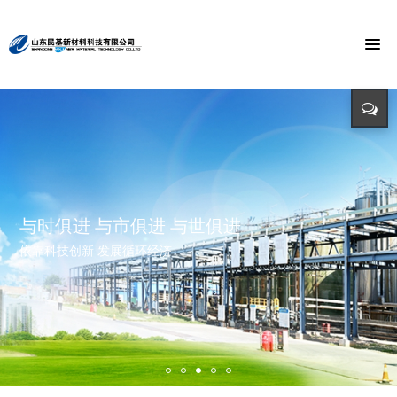
节能环保 捍卫能源
投入-产出-资源综合利用
打造氯乙酸世界第一品牌
与时俱进 与市俱进 与世俱进
精益求精 铸造品质
招标公告
迈向世界价值链高端 打造世界精细化工绿色基地 创造氯乙酸国际
依靠科技创新 发展循环经济
立足新起点 开创新局面
招标详情及投标方式请点击查询（测试）
市场第一品牌