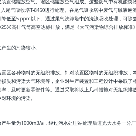
装置储罐放空气、灌区储罐放空气组成。这些废气中有机酸类
送入尾气吸收塔T-8450进行处理。在尾气吸收塔中废气与碱液逆
降低至5 ppm以下。通过尾气洗涤塔中的洗涤吸收处理，可除
经25米高排气筒高空达标排放，满足《大气污染物综合排放标准
产生的污染较小。
置区各种物料的无组织排放。针对装置区物料的无组织排放，
发损失和污染大气环境等，企业对生产装置和工程设计中采取了
频率，及时更新零部件等。通过采取将以上几种措施对无组织排
少对环境的污染。
量为1000m3/a，经过污水处理站处理后进光大水务一分