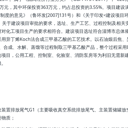
01万元，其中环保投资363万元，约占总投资的3.55%。项目建设
度的意见》（鲁环发[2007]131号）和《关于印发<建设项目
63号）关于建设项目审批的要求，选址、生产工艺、过程控制及相关
府对化工项目生产的要求相符合。建设项目选址符合淄博市总体
用异丁烯Koch法合成三甲基乙酸的工艺技术。以石油煅后焦、
、合成、水解、蒸馏等过程制取三甲基乙酸产品，整个过程采用D
的项目，公用工程、控制室、化验室、消防泵房等为利旧无需新
供。
置排放尾气G1（主要吸收真空系统排放尾气、主装置储罐放
类物质；