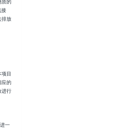
物质的
流接
去排放
》
本项目
相应的
放进行
厂进一