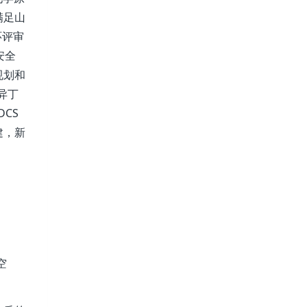
满足山
环评审
安全
规划和
异丁
CS
建，新
空