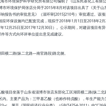
威海市环境保护科学研究所有限公司编制了《山东民基化工有限公
博市环境保护局张店分局于2015年8月对该项目出具了《关于山
响报告书的审批意见》（淄环审[2015]210号）审批通过。该
，相应环保设施均已配套完成，现拟于2018年1月1日至2018年2月
年12月25日至2017年12月30日）。公示期间，对建设项目有
邮件等方式向环评单位提出意见或建议。
横二路(纵二北路—南官路段)路北侧。
项目坐落于山东省淄博市张店东部化工区湖田横二路(纵二北
区内。主要产品为：三甲基乙酸（也称作特戊酸），年生产能力
23㎡。属于《国民经济行业分类》（GB/T4754-2011）中“C26