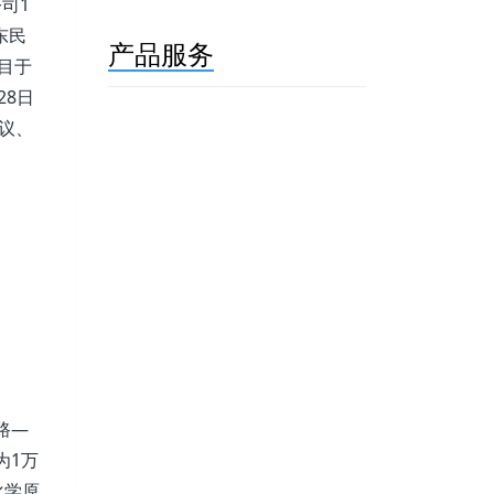
司1
东民
产品服务
项目于
28日
异议、
路—
为1万
化学原