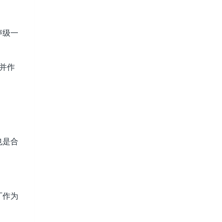
声级一
并作
也是合
厂作为