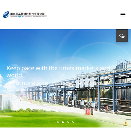
To build the world's first brand of
Energy saving, environmental protection,
Monochloroacetic Acid
KEEP IMPROVING
defending energy
To build the world's green base for fine chemicals and
立足新起点 开创新局面
Input - output - comprehensive utilization of resources
create the first brand of Monochloroacetic acid in the
international market.
Keep pace with the times,markets and
world.
Rely on technological innovation to develop circular
economy.