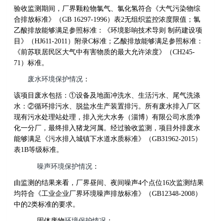
验收监测期间，厂界颗粒物氯气、氯化氢符合《大气污染物综
合排放标准》（GB 16297-1996）表2无组织监控浓度限值；氯
乙酸排放能够满足参照标准：《环境影响技术导则 制药建设项
目》（HJ611-2011）附录C标准；乙酸排放能够满足参照标准：
《前苏联居民区大气中有害物质的最大允许浓度》（CH245-
71）标准。
废水环境保护情况
：
该项目废水包括：①设备及地面冲洗水、生活污水、尾气洗涤
水：②循环排污水、脱盐水生产装置排污。所有废水排入厂区
现有污水处理站处理，排入光大水务（淄博）有限公司水质净
化一分厂，最终排入猪龙河属。经过验收监测，项目外排废水
能够满足《污水排入城镇下水道水质标准》（GB31962-2015）
表1B等级标准。
噪声环境保护情况
：
由监测的结果来看，厂界昼间、夜间噪声4个点位16次监测结果
均符合《工业企业厂界环境噪声排放标准》（GB12348-2008）
中的2类标准的要求。
固体废物
环境保护情况
：