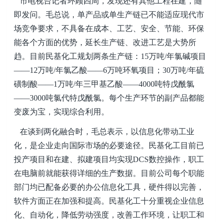
市电视台记者环顾四周，发现还有其他工程在建，随
即发问。毛总说，单产品或单生产链已不能适应现代市
场竞争要求，不具备在成本、工艺、安全、节能、环保
能各个方面的优势，延长生产链、改进工艺是大势所
趋。目前民基化工规划两条生产链：15万吨/年氯碱项目
——12万吨/年氯乙酸——6万吨环氧项目；30万吨/年硫
磺制酸——1万吨/年三甲基乙酸——4000吨特戊酰氯
——3000吨氯代特戊酰氯。每个生产环节的副产品都能
变废为宝，实现综合利用。
在谈到两化融合时，毛总表示，以信息化带动工业
化，是企业走向国际市场的必要途径。民基化工目前已
投产项目和在建、拟建项目均实现DCS数控操作，职工
在电脑前就能获得详细的生产数据。目前公司每个职能
部门均已配备必要的办公信息化工具，硬件得以完善，
软件方面正在加强和提高。民基化工十分重视企业信息
化、自动化，降低劳动强度，改善工作环境，让职工和