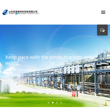
To build the world's first brand of
Energy saving, environmental protection,
Monochloroacetic Acid
KEEP IMPROVING
defending energy
To build the world's green base for fine chemicals and
立足新起点 开创新局面
Input - output - comprehensive utilization of resources
create the first brand of Monochloroacetic acid in the
international market.
Keep pace with the times,markets and
world.
Rely on technological innovation to develop circular
economy.