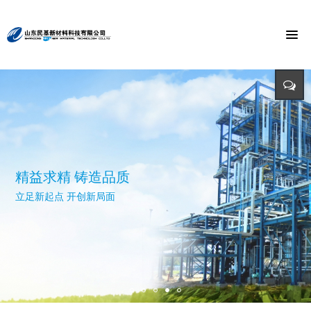
节能环保 捍卫能源
投入-产出-资源综合利用
打造氯乙酸世界第一品牌
与时俱进 与市俱进 与世俱进
精益求精 铸造品质
招标公告
迈向世界价值链高端 打造世界精细化工绿色基地 创造氯乙酸国际
依靠科技创新 发展循环经济
立足新起点 开创新局面
招标详情及投标方式请点击查询（测试）
市场第一品牌