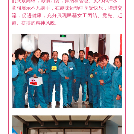
们兴致高昂，激情四射，挥洒着智慧、灵巧和汗水，
竞相展示不凡身手，在趣味运动中享受快乐，增进交
流，促进健康，充分展现民基女工团结、竟先、赶
超、拼搏的精神风貌。