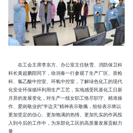
在工会主席李东方、办公室主任耿雪、消防保卫科
科长黄超鹏陪同下，徐润春一行参观了生产厂区、质检
科、氯乙酸中控室、环氧中控室，了解绿色化工的现代
化安全环保循环利用生产工艺，实地感受民基化工日新
月异的发展变化，对生产一线女职工恪尽职守、精准操
作、爱岗敬业的“半边天”精神表示敬佩，纷纷表示将以
更加坚定的信心、更加饱满的热情、更加扎实的作风投
入到今后的工作中，为东部化工区的高质量发展贡献力
量