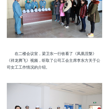
在二楼会议室，梁卫东一行收看了《凤凰涅槃》
《祥龙腾飞》视频，听取了公司工会主席李东方关于公
司女工工作情况的介绍。