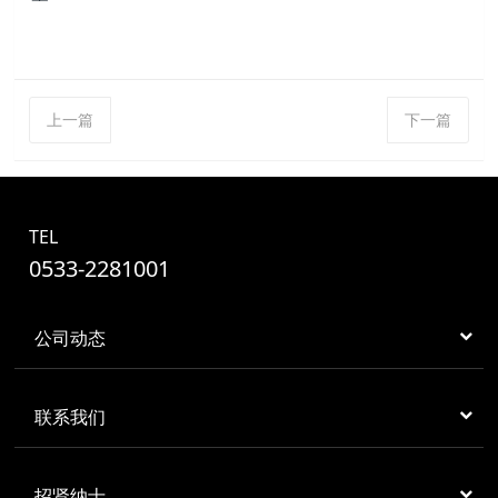
上一篇
下一篇
TEL
0533-2281001
公司动态
联系我们
招贤纳士