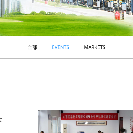
全部
EVENTS
MARKETS
全