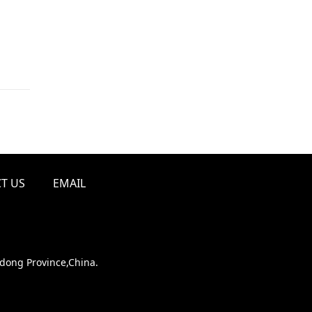
T US
EMAIL
ndong Province,China.