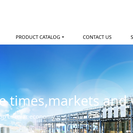
PRODUCT CATALOG
CONTACT US
e times,markets and 
lop circular economy.