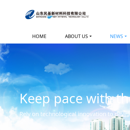
HOME
ABOUT US
NEWS
Keep pace with th
Rely on technological innovation to deve