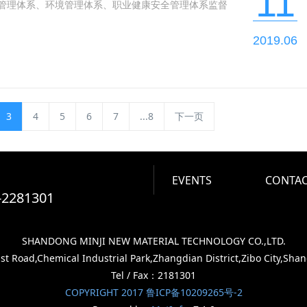
11
管理体系、环境管理体系、职业健康安全管理体系监督
2019.06
3
4
5
6
7
...8
下一页
EVENTS
CONTAC
-2281301
SHANDONG MINJI NEW MATERIAL TECHNOLOGY CO.,LTD.
 Road,Chemical Industrial Park,Zhangdian District,Zibo City,Sha
Tel / Fax：2181301
COPYRIGHT 2017 鲁ICP备10209265号-2