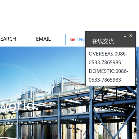
×
-
SEARCH
EMAIL
ENGLISH
在线交流
OVERSEAS:0086-
0533-7865985
DOMESTIC:0086-
0533-7865983
world.