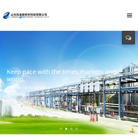
To build the world's first brand of
Energy saving, environmental protection,
Monochloroacetic Acid
KEEP IMPROVING
defending energy
To build the world's green base for fine chemicals and
立足新起点 开创新局面
Input - output - comprehensive utilization of resources
create the first brand of Monochloroacetic acid in the
international market.
Keep pace with the times,markets and
world.
Rely on technological innovation to develop circular
economy.