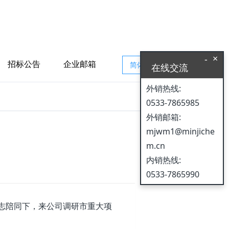
×
-
招标公告
企业邮箱
简体中文
在线交流
外销热线:
0533-7865985
外销邮箱:
mjwm1@minjiche
m.cn
内销热线:
0533-7865990
志陪同下，来公司调研市重大项