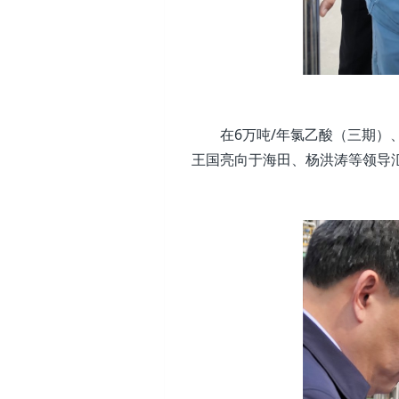
在6万吨/年氯乙酸（三期）、
王国亮向
于海田、杨洪涛等领导