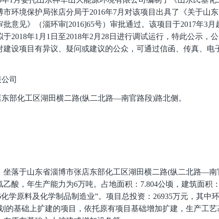
市环境保护局张店分局于2016年7月对该项目出具了《关于山
意见》（淄环审[2016]65号）审批通过。
该项目于2017年3月
018年1月1日至2018年2月28日进行调试运行，特此公示，公示
期间，对建设项目有异议、疑问或建议的公众，可通过信函、传真、
限公司
东部化工区湖田横二路(纵二北路—南官路段)路北侧。
）坐落于山东省淄博市张店东部化工区湖田横二路(纵二北路—南
酸，年生产能力为6万吨。占地面积：7.804公顷，建筑面积：3
）中“C26化学原料及化学制品制造业”。项目总投资：26935万元，其
规划的基础上扩建的项目，依托原有项目基础增加扩建，生产工艺