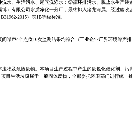
冲洗水、生活污水、尾气洗涤水：②循环排污水、脱盐水生产装
淄博）有限公司水质净化一分厂，最终排入猪龙河属。经过验收
1962-2015）表1B等级标准。
噪声4个点位16次监测结果均符合《工业企业厂界环境噪声排放标准》
废物及危险废物。本项目生产过程中产生的废氢化催化剂、污泥等，属
处理。项目生活垃圾属于一般固体废物，全部委托环卫部门进行统一