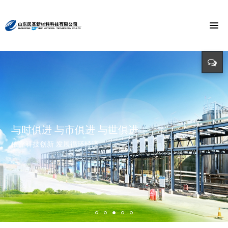
节能环保 捍卫能源
投入-产出-资源综合利用
打造氯乙酸世界第一品牌
与时俱进 与市俱进 与世俱进
精益求精 铸造品质
招标公告
迈向世界价值链高端 打造世界精细化工绿色基地 创造氯乙酸国际
依靠科技创新 发展循环经济
立足新起点 开创新局面
招标详情及投标方式请点击查询（测试）
市场第一品牌