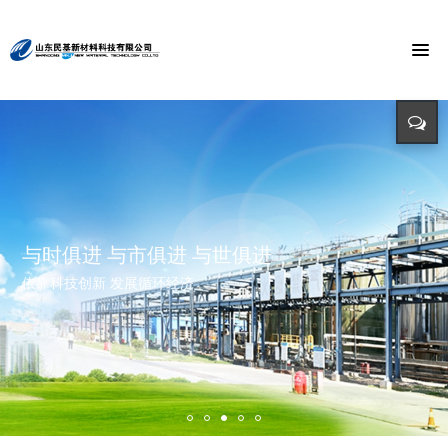
节能环保 捍卫能源
投入-产出-资源综合利用
打造氯乙酸世界第一品牌
与时俱进 与市俱进 与世俱进
精益求精 铸造品质
招标公告
迈向世界价值链高端 打造世界精细化工绿色基地 创造氯乙酸国际
依靠科技创新 发展循环经济
立足新起点 开创新局面
招标详情及投标方式请点击查询（测试）
市场第一品牌