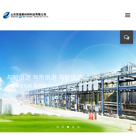
节能环保 捍卫能源
投入-产出-资源综合利用
打造氯乙酸世界第一品牌
与时俱进 与市俱进 与世俱进
精益求精 铸造品质
招标公告
迈向世界价值链高端 打造世界精细化工绿色基地 创造氯乙酸国际
依靠科技创新 发展循环经济
立足新起点 开创新局面
招标详情及投标方式请点击查询（测试）
市场第一品牌