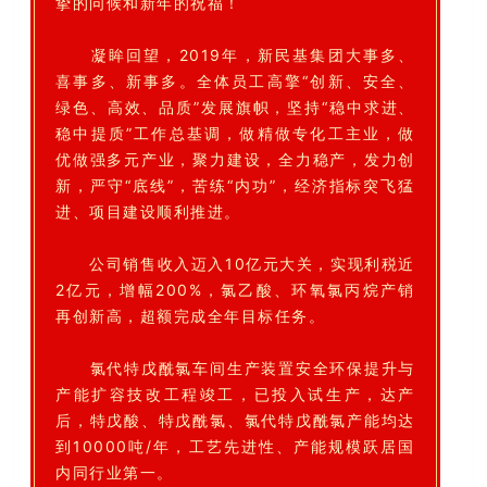
挚的问候和新年的祝福！
凝眸回望，2019年，新民基集团大事多、
喜事多、新事多。全体员工高擎“创新、安全、
绿色、高效、品质”发展旗帜，坚持“稳中求进、
稳中提质”工作总基调，做精做专化工主业，做
优做强多元产业，聚力建设，全力稳产，发力创
新，严守“底线”，苦练“内功”，经济指标突飞猛
进、项目建设顺利推进。
公司销售收入迈入10亿元大关，实现利税近
2亿元，增幅200%，氯乙酸、环氧氯丙烷产销
再创新高，超额完成全年目标任务。
氯代特戊酰氯车间生产装置安全环保提升与
产能扩容技改工程竣工，已投入试生产，达产
后，特戊酸、特戊酰氯、氯代特戊酰氯产能均达
到10000吨/年，工艺先进性、产能规模跃居国
内同行业第一。