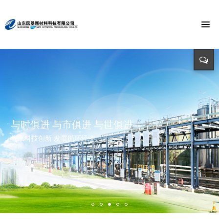
节能环保 捍卫能源
投入-产出-资源综合利用
打造氯乙酸世界第一品牌
与时俱进 与市俱进 与世俱进
精益求精 铸造品质
招标公告
迈向世界价值链高端 打造世界精细化工绿色基地 创造氯乙酸国际
依靠科技创新 发展循环经济
立足新起点 开创新局面
招标详情及投标方式请点击查询（测试）
市场第一品牌