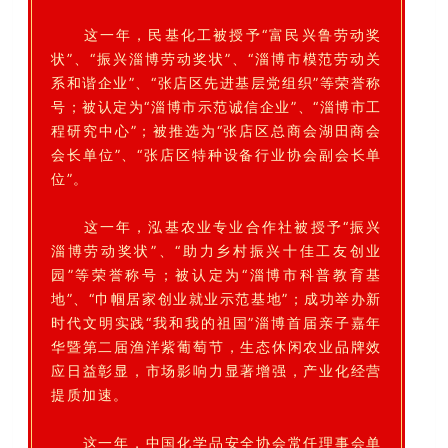
这一年，民基化工被授予“富民兴鲁劳动奖
状”、“振兴淄博劳动奖状”、“淄博市模范劳动关
系和谐企业”、“张店区先进基层党组织”等荣誉称
号；被认定为“淄博市示范诚信企业”、“淄博市工
程研究中心”；被推选为“张店区总商会湖田商会
会长单位”、“张店区特种设备行业协会副会长单
位”。
这一年，泓基农业专业合作社被授予“振兴
淄博劳动奖状”、“助力乡村振兴十佳工友创业
园”等荣誉称号；被认定为“淄博市科普教育基
地”、“巾帼居家创业就业示范基地”；成功举办新
时代文明实践“我和我的祖国”淄博首届亲子嘉年
华暨第二届渔洋紫葡萄节，生态休闲农业品牌效
应日益彰显，市场影响力显著增强，产业化经营
提质加速。
这一年，中国化学品安全协会常任理事会单