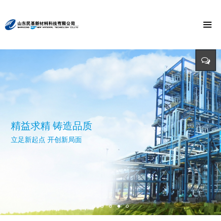
节能环保 捍卫能源
投入-产出-资源综合利用
打造氯乙酸世界第一品牌
与时俱进 与市俱进 与世俱进
精益求精 铸造品质
招标公告
迈向世界价值链高端 打造世界精细化工绿色基地 创造氯乙酸国际
依靠科技创新 发展循环经济
立足新起点 开创新局面
招标详情及投标方式请点击查询（测试）
市场第一品牌