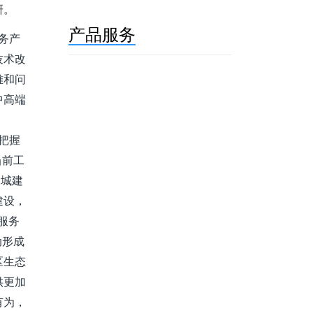
研。
产品服务
务产
技术改
难和问
中高端
把握
当前工
名城建
建设，
服务
动形成
区生态
供更加
有为，