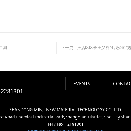
产公示
下一篇
: 张店区区长王义朴到我公司
EVENTS
CONTAC
-2281301
SHANDONG MINJI NEW MATERIAL TECHNOLOGY CO.,LTD.
 Road,Chemical Industrial Park,Zhangdian District,Zibo City,Sha
Tel / Fax：2181301