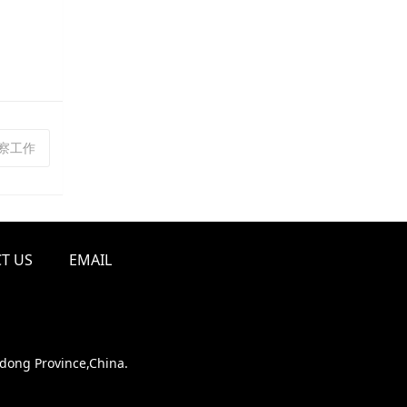
视察工作
T US
EMAIL
ndong Province,China.