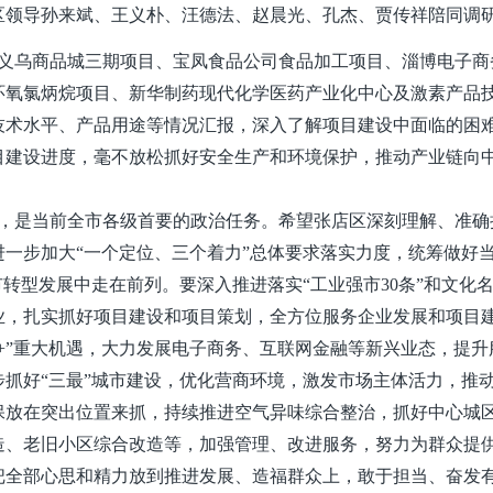
区领导孙来斌、王义朴、汪德法、赵晨光、孔杰、贾传祥陪同调
义乌商品城三期项目、宝凤食品公司食品加工项目、淄博电子商
环氧氯炳烷项目、新华制药现代化学医药产业化中心及激素产品
技术水平、产品用途等情况汇报，深入了解项目建设中面临的困
目建设进度，毫不放松抓好安全生产和环境保护，推动产业链向
，是当前全市各级首要的政治任务。希望张店区深刻理解、准确
一步加大“一个定位、三个着力”总体要求落实力度，统筹做好
转型发展中走在前列。要深入推进落实“工业强市30条”和文化
业，扎实抓好项目建设和项目策划，全方位服务企业发展和项目
+”重大机遇，大力发展电子商务、互联网金融等新兴业态，提升
抓好“三最”城市建设，优化营商环境，激发市场主体活力，推
保放在突出位置来抓，持续推进空气异味综合整治，抓好中心城
造、老旧小区综合改造等，加强管理、改进服务，努力为群众提
把全部心思和精力放到推进发展、造福群众上，敢于担当、奋发