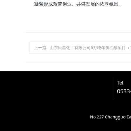
凝聚形成艰苦创业、共谋发展的浓厚氛围。
上一篇
: 山东民基化工有限公司6万吨年氯乙酸项目（二期）竣工试生
Tel
0533
No.227 Changguo East