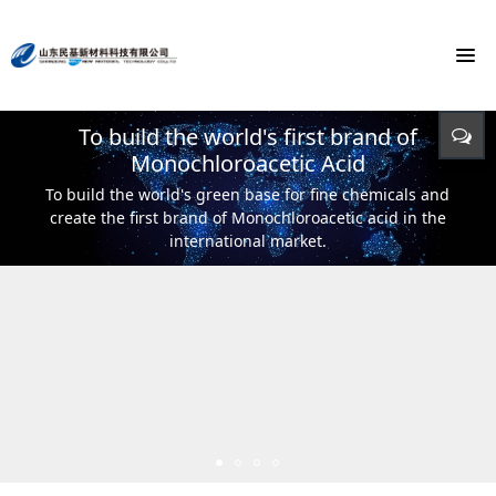
To build the world's first brand of
Energy saving, environmental protection,
Monochloroacetic Acid
KEEP IMPROVING
defending energy
To build the world's green base for fine chemicals and
立足新起点 开创新局面
Input - output - comprehensive utilization of resources
create the first brand of Monochloroacetic acid in the
international market.
Keep pace with the times,markets and
world.
Rely on technological innovation to develop circular
economy.