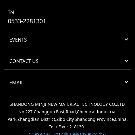
Tel
0533-2281301
EVENTS
CONTACT US
EMAIL
SHANDONG MINJI NEW MATERIAL TECHNOLOGY CO.,LTD.
No.227 Changguo East Road,Chemical Industrial
Park,Zhangdian District,Zibo City,Shandong Province,China.
Tel / Fax：2181301
COPYRIGHT 2017 鲁ICP备10209265号-2