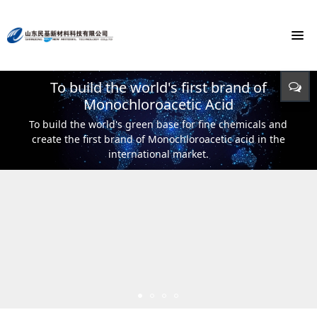
To build the world's first brand of
Energy saving, environmental protection,
Monochloroacetic Acid
KEEP IMPROVING
defending energy
To build the world's green base for fine chemicals and
立足新起点 开创新局面
Input - output - comprehensive utilization of resources
create the first brand of Monochloroacetic acid in the
international market.
Keep pace with the times,markets and
world.
Rely on technological innovation to develop circular
economy.