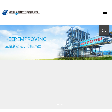
To build the world's first brand of
Energy saving, environmental protection,
Monochloroacetic Acid
KEEP IMPROVING
defending energy
To build the world's green base for fine chemicals and
立足新起点 开创新局面
Input - output - comprehensive utilization of resources
create the first brand of Monochloroacetic acid in the
international market.
Keep pace with the times,markets and
world.
Rely on technological innovation to develop circular
economy.