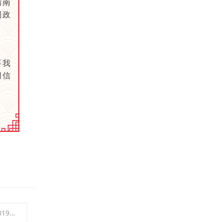
指南
列政
要我
同信
员大会