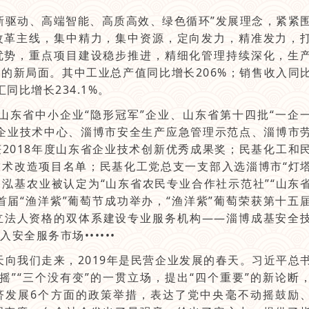
驱动、高端智能、高质高效、绿色循环”发展理念，紧紧
改革主线，集中精力，集中资源，定向发力，精准发力，
优势，重点项目建设稳步推进，精细化管理持续深化，生
的新局面。其中工业总产值同比增长206%；销售收入同
汇同比增长234.1%。
东省中小企业“隐形冠军”企业、山东省第十四批“一企
企业技术中心、淄博市安全生产应急管理示范点、淄博市
2018年度山东省企业技术创新优秀成果奖；民基化工和
点技术改造项目名单；民基化工党总支一支部入选淄博市“灯
；泓基农业被认定为“山东省农民专业合作社示范社”“山东
首届“渔洋紫”葡萄节成功举办，“渔洋紫”葡萄荣获第十五
立法人资格的双体系建设专业服务机构——淄博成基安全
全服务市场••••••
向我们走来，2019年是民营企业发展的春天。习近平总
摇”“三个没有变”的一贯立场，提出“四个重要”的新论断
济发展6个方面的政策举措，表达了党中央毫不动摇鼓励