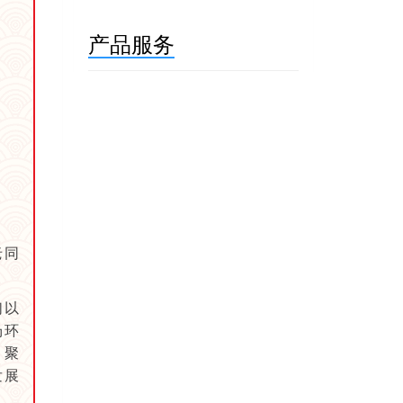
产品服务
老同
！
们以
场环
，聚
发展