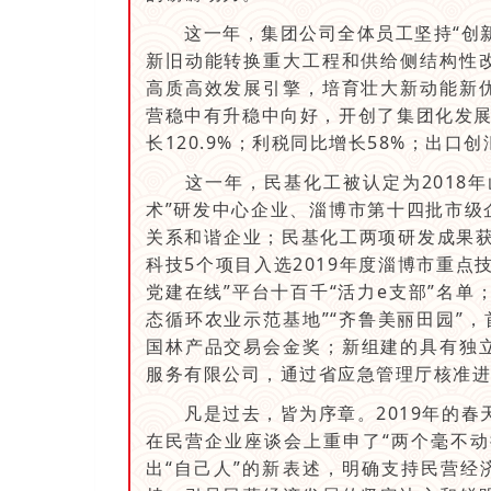
这一年，集团公司全体员工坚持“创新
新旧动能转换重大工程和供给侧结构性
高质高效发展引擎，培育壮大新动能新
营稳中有升稳中向好，开创了集团化发展
长120.9%；利税同比增长58%；出口创
这一年，民基化工被认定为2018年山
术”研发中心企业、淄博市第十四批市级
关系和谐企业；民基化工两项研发成果获
科技5个项目入选2019年度淄博市重
党建在线”平台十百千“活力e支部”名单
态循环农业示范基地”“齐鲁美丽田园”，
国林产品交易会金奖；新组建的具有独
服务有限公司，通过省应急管理厅核准进入安
凡是过去，皆为序章。2019年的春天
在民营企业座谈会上重申了“两个毫不动
出“自己人”的新表述，明确支持民营经