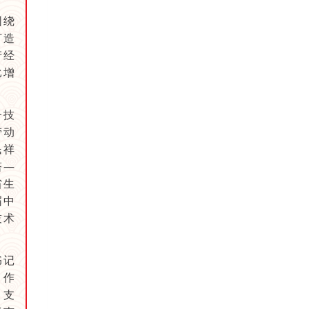
围绕
打造
产经
比增
一技
劳动
民祥
塔—
省生
届中
技术
书记
，作
、支