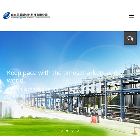
To build the world's first brand of
Energy saving, environmental protection,
Monochloroacetic Acid
KEEP IMPROVING
defending energy
To build the world's green base for fine chemicals and
立足新起点 开创新局面
Input - output - comprehensive utilization of resources
create the first brand of Monochloroacetic acid in the
international market.
Keep pace with the times,markets and
world.
Rely on technological innovation to develop circular
economy.