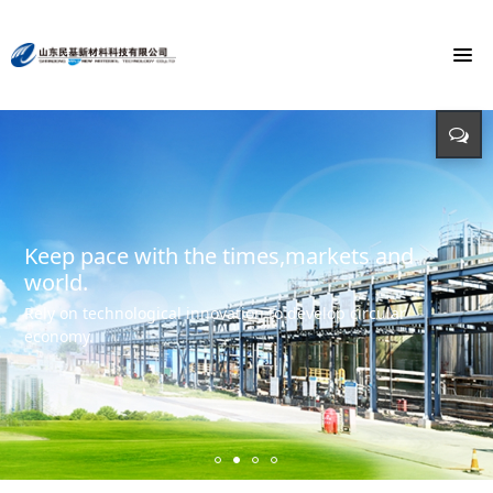
To build the world's first brand of
Energy saving, environmental protection,
Monochloroacetic Acid
KEEP IMPROVING
defending energy
To build the world's green base for fine chemicals and
立足新起点 开创新局面
Input - output - comprehensive utilization of resources
create the first brand of Monochloroacetic acid in the
international market.
Keep pace with the times,markets and
world.
Rely on technological innovation to develop circular
economy.