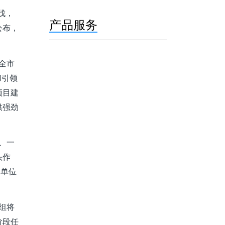
伐，
产品服务
公布，
全市
和引领
项目建
供强劲
、一
头作
、单位
组将
阶段任