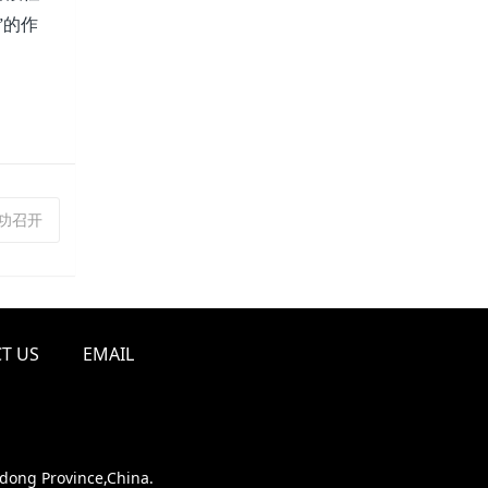
”的作
成功召开
T US
EMAIL
ndong Province,China.